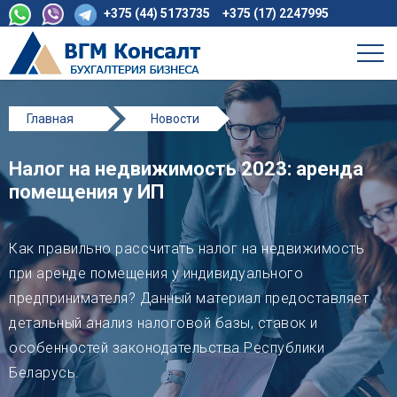
+375 (44) 5173735
+375 (17) 2247995
Главная
Новости
Налог на недвижимость 2023: аренда помещения у
Налог на недвижимость 2023: аренда
ИП
помещения у ИП
Как правильно рассчитать налог на недвижимость
при аренде помещения у индивидуального
предпринимателя? Данный материал предоставляет
детальный анализ налоговой базы, ставок и
особенностей законодательства Республики
Беларусь.